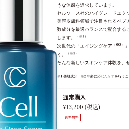
うな体感を追求しています。
セルソース社のハイグレードエクソ
美容皮膚科領域で注目されるペプ
数成分を最適バランスで配合する
（※1）
します。
（※2）
次世代の「エイジングケア
（※3）
く。
そんな新しいスキンケア体験を、
※1 整肌成分 ※2 年齢に応じたケアを行う
通常購入
¥13,200 (税込)
送料無料