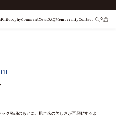
s
Philosophy
Comment
News
FAQ
Membership
Contact
マ
カ
イ
ー
検
ペ
ト
索
ー
ジ
um
ム
ハック発想のもとに、肌本来の美しさが再起動するよ