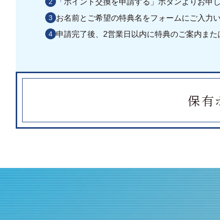
2
「ポイント交換を申請する」ボタンよりお申
3
お名前とご希望の特典名をフォームにご入力
4
申請完了後、2営業日以内に特典のご案内また
保
有
保有
ポ
イ
ン
ト