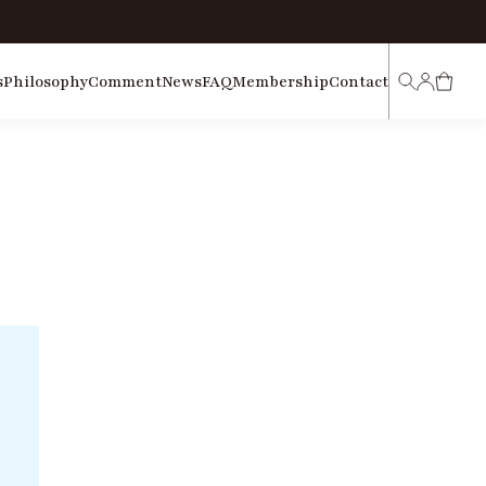
s
Philosophy
Comment
News
FAQ
Membership
Contact
マ
カ
イ
ー
検
ペ
ト
索
ー
ジ