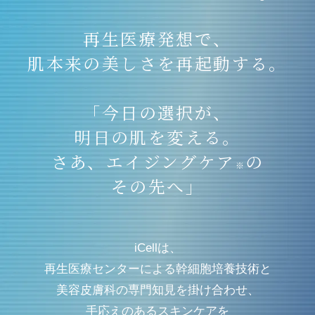
再生医療発想で、
肌本来の美しさを再起動する。
「今日の選択が、
明日の肌を変える。
さあ、エイジングケア
の
※
その先へ」
iCellは、
再生医療センターによる幹細胞培養技術と
美容皮膚科の専門知見を掛け合わせ、
手応えのあるスキンケアを