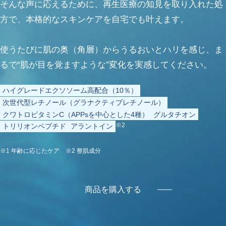
そんな声に応えるために、再生医療の知見を取り入れた処
方で、本格的なスキンケアを自宅でも叶えます。
使うたびに肌の奥（角層）からうるおいとハリを感じ、ま
るで“肌が目を覚ますような”変化を実感してください。
ハイグレードエクソソーム高配合（10％）
次世代型レチノール（グラナクティブレチノール）
クワトロビタミンC（APPsを中心とした4種）
グルタチオン
※2
トリリオンペプチド
アラントイン
※1 年齢に応じたケア ※2 整肌成分
商品を購入する