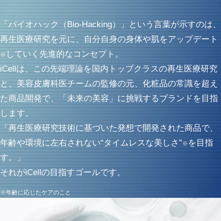
「バイオハック（Bio-Hacking）」という言葉が示すのは、
再生医療研究を元に、自分自身の身体や肌をアップデート
していく先進的なコンセプト。
※
iCellは、この先端理論を国内トップクラスの再生医療研究
と、美容皮膚科医チームの監修の元、化粧品の常識を超え
た商品開発で、「未来の美容」に挑戦するブランドを目指
します。
「再生医療研究技術に基づいた発想で開発された商品で、
年齢や環境に左右されない“タイムレスな美しさ”
を目指
※
す。」
それがiCellの目指すゴールです。
※年齢に応じたケアのこと